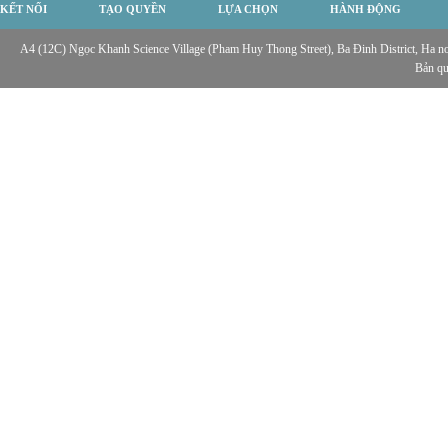
KẾT NỐI
TẠO QUYỀN
LỰA CHỌN
HÀNH ĐỘNG
A4 (12C) Ngọc Khanh Science Village (Pham Huy Thong Street), Ba Đinh District, Ha noi,
Bản q