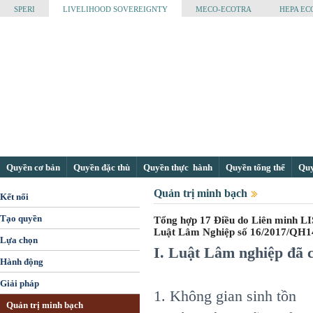
SPERI
LIVELIHOOD SOVEREIGNTY
MECO-ECOTRA
HEPA EC
Quyền cơ bản
Quyền đặc thù
Quyền thực hành
Quyền tổng thể
Quyề
Quản trị minh bạch
Kết nối
Tạo quyền
Tổng hợp 17 Điều do Liên minh LI
Luật Lâm Nghiệp số 16/2017/QH1
Lựa chọn
I. Luật Lâm nghiệp đã 
Hành động
Giải pháp
1. Không gian sinh tồn
Quản trị minh bạch