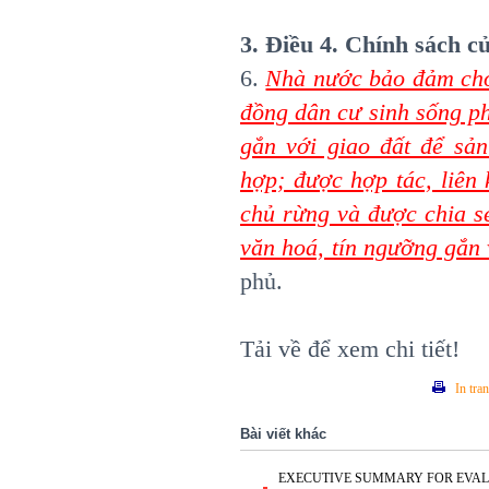
3. Điều 4. Chính sách 
6.
Nhà nước bảo đảm cho
đồng dân cư sinh sống p
gắn với giao đất để sản
hợp; được hợp tác, liên 
chủ rừng và được chia sẻ
văn hoá, tín ngưỡng gắn 
phủ.
Tải về để xem chi tiết!
In tra
Bài viết khác
EXECUTIVE SUMMARY FOR EVAL