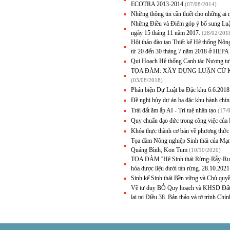
ECOTRA 2013-2014
(07/08/2014)
Những thông tin cần thiết cho những ai
Những Điều và Điểm góp ý bổ sung Luậ
ngày 15 tháng 11 năm 2017.
(28/02/201
Hội thảo đào tạo Thiết kế Hệ thống Nôn
từ 20 đến 30 tháng 7 năm 2018 ở HEPA
Qui Hoạch Hệ thống Canh tác Nương tựa 
TỌA ĐÀM: XÂY DỰNG LUẬN CỨ 
(03/08/2018)
Phản biện Dự Luật ba Đặc khu 6.6.2
Đề nghị hủy dự án ba đặc khu hành chín
Trái đất ăm ắp AI - Trí tuệ nhân tạo
(17/
Quy chuẩn đạo đức trong công việc của
Khóa thực thành cơ bản về phương thức c
Tọa đàm Nông nghiệp Sinh thái của Mạn
Quảng Bình, Kon Tum
(10/10/2020)
TỌA ĐÀM ''Hệ Sinh thái Rừng-Rẫy-Ruộng
hóa dược liệu dưới tán rừng. 28.10.20
Sinh kế Sinh thái Bền vững và Chủ qu
Về tư duy BỎ Quy hoạch và KHSD Đất cấp
lại tại Điều 38. Bản thảo và tờ trình Ch