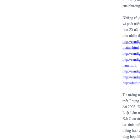
từ những nă
của phương 
Những cố g
và phát tri
hơn 25 năm
trên nhiều d
http://cend
matter.html
.
http://cend
http://cend
nam.html
.
http://cend
http://cend
http://datr
Tư tưởng nề
triết Phụng
đai 2003. Đ
Luật Lâm n
Đất Giao rừ
các tỉnh mi
thống bảo 
tổng hợp đế