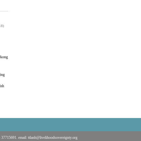
18)
ekong
ộng
ĩnh
 37715691. email: ttlanh@livelihoodsovereignty.org