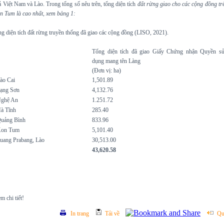
ả Việt Nam và Lào. Trong tổng số nêu trên, tổng diện tích
đất rừng giao cho các cộng đồng tr
n Tum là cao nhất, xem bảng 1:
g diện tích đất rừng truyền thống đã giao các cộng đồng (LISO, 2021).
Tổng diện tích đã giao Giấy Chứng nhận Quyền s
dụng mang tên Làng
(Đơn vị: ha)
ào Cai
1,501.89
Lạng Sơn
4,132.76
Nghệ An
1.251.72
à Tĩnh
285.40
Quảng Bình
833.96
Kon Tum
5,101.40
uang Prabang, Lào
30,513.00
43,620.58
m chi tiết!
In trang
Tải về
Qu