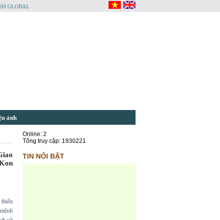
SH GLOBAL
ện ảnh
Online: 2
Tổng truy cập: 1930221
Giao
TIN NỔI BẬT
 Kon
 thiểu
ứ mệnh