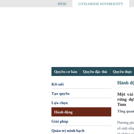
SPERI
LIVELIHOOD SOVEREIGNTY
Quyền cơ bản
Quyền đặc thù
Quyền thực
Hành đ
Kết nối
Tạo quyền
Một vài
rừng dự
Lựa chọn
Tum
Tổng quan
Hành động
Giải pháp
Phương pháp
số sinh số
Quản trị minh bạch