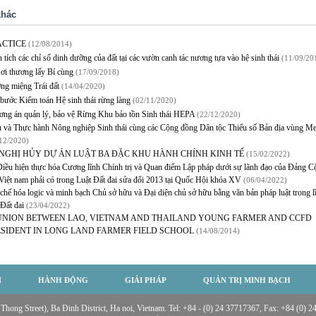
khác
ACTICE
(12/08/2014)
 tích các chỉ số dinh dưỡng của đất tại các vườn canh tác nương tựa vào hệ sinh thái
(11/09/20
ơi thương lấy Bí cùng
(17/09/2018)
ng miệng Trái đất
(14/04/2020)
bước Kiểm toán Hệ sinh thái rừng làng
(02/11/2020)
ơng án quản lý, bảo vệ Rừng Khu bảo tồn Sinh thái HEPA
(22/12/2020)
 và Thực hành Nông nghiệp Sinh thái cùng các Cộng đồng Dân tộc Thiểu số Bản địa vùng M
12/2020)
 NGHỊ HỦY DỰ ÁN LUẬT BA ĐẶC KHU HÀNH CHÍNH KINH TẾ
(15/02/2022)
iều hiện thực hóa Cương lĩnh Chính trị và Quan điểm Lập pháp dưới sự lãnh đạo của Đảng C
Việt nam phải có trong Luật Đất đai sửa đổi 2013 tại Quốc Hội khóa XV
(06/04/2022)
chế hóa logic và minh bạch Chủ sở hữu và Đại diện chủ sở hữu bằng văn bản pháp luật trong l
 Đất đai
(23/04/2022)
UNION BETWEEN LAO, VIETNAM AND THAILAND YOUNG FARMER AND CCFD
ESIDENT IN LONG LAND FARMER FIELD SCHOOL
(14/08/2014)
N
HÀNH ĐỘNG
GIẢI PHÁP
QUẢN TRỊ MINH BẠCH
ng Street), Ba Đinh District, Ha noi, Vietnam. Tel: +84 - (0) 24 37717367, Fax: +84 (0) 24