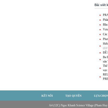
Bài viết 
PR
Phân
Bầu 
Vươ
Các 
Phư
Hiểu
(22/
ĐỀ
Ba Đ
sản 
Thể 
vực
RE
PR
KẾT NỐI
TẠO QUYỀN
LỰA CHỌ
A4 (12C) Ngọc Khanh Science Village (Pham Huy Tho