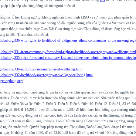
m 1990s của thế kỷ 20 tới nay đã trên dưới 25 năm tuổi. Xem đường
link
để hiểu chi tiết hơn l
pháp luận tiếp cận cộng đồng các tộc người thiểu số.
ắng và nỗ lực không ngừng, không nghỉ của Liên minh LISO về sứ mệnh góp phần quản lý, 
ển vốn rừng tự nhiên các lưu vực phòng hộ đầu nguồn xung yếu của Quốc gia Việt nam và Lào
 quan thông qua chiến lược Giao Đất Giao rừng dựa vào Cộng đồng đã được tổng hợp và xu
ạng tài liệu. Tham khảo chi tiết tại:
iglobal.org/336-why-rights-to-livelihood-of-indigenous-ethnic-communities-in-the-mekong-regi
iglobal.org/331-from-community-forest-land-right-to-livelihood-sovereignty-and-wellbeing.html
iglobal.org/335-spirit-forestland-custumary-law-and-indigenous-ethnic-minority-communities-in
iglobal.org/334-nurturing-customary-based-wellbeing.html
.
iglobal.org/332-livelihood-sovereignty-and-village-wellbeing.html
ungcongdong.org/
n tảng và mục đích cuối cùng là giá trị cốt lõi về Chủ quyền Sinh kế của các tộc người trê
 dưỡng Thiên nhiên, được hiện thực hóa bằng chính sách ưu tiên của Nhà nước thông qua Lu
iều 48. Điểm 3b và 3c. Điều 2. Điều 3. Điều 5. Điều 8. Điều 10. Điều 12. Điều 81, 83 và Đi
ghiệp số 16/QH 14/2017, theo đó Liên minh LISO đã hiện thực hóa thông qua chương trình
ng dựa vào cộng đồng với sự vào cuộc triệt để của Lãnh đạo các cấp từ địa phương tới trung 
ền núi Việt nam và tỉnh Luang Prabang, Lào. Chỉ tính riêng số diện tích rừng tín ngưỡng, rừng 
vệ nguồn nước dưới Quyền hợp pháp mang tên Cộng đồng/Buôn/Làng/Bản/ được Liên minh
n ngày 16 tháng 11 năm 2020, đã có 43,620.58 hecta đất rừng trở về với 100 cộng đồng trên 0