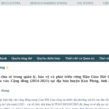
MECO-ECOTRA
HEPA ECO-FARMING SCHOOL
CO2 JUSTICE
CHE
 hành
Quyền tổng thể
Quyền chiến lược
Thiết chế và Quản trị
Thư vi
ộng
 chia sẽ trong quản lý, bảo vệ và phát triển rừng Hậu Giao Đất 
a vào Cộng đồng (2014-2021) tại địa bàn huyện Kon Plong, tỉnh
 chung:
 luận tiếp cận cộng đồng trong Giao Đất Giao rừng tại nhiều địa phương nơi bà con dân tộc
ng do Liên minh LISO – các tổ chức tiền thân là TEW/CHESH/CIRD đã, đang và sẽ tiếp tục s