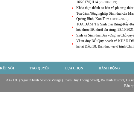
16/2017/QH14
(29/10/2019)
Khóa thực thành cơ bản về phương thức c
Tọa đàm Nông nghiệp Sinh thái của Mạn
Quảng Bình, Kon Tum
(10/10/2020)
TỌA ĐÀM ''Hệ Sinh thái Rừng-Rẫy-Ruộng
hóa dược liệu dưới tán rừng. 28.10.20
Sinh kế Sinh thái Bền vững và Chủ qu
Về tư duy BỎ Quy hoạch và KHSD Đất cấp
lại tại Điều 38. Bản thảo và tờ trình Ch
KẾT NỐI
TẠO QUYỀN
LỰA CHỌN
HÀNH ĐỘNG
A4 (12C) Ngọc Khanh Science Village (Pham Huy Thong Street), Ba Đinh District, Ha noi,
Bản q