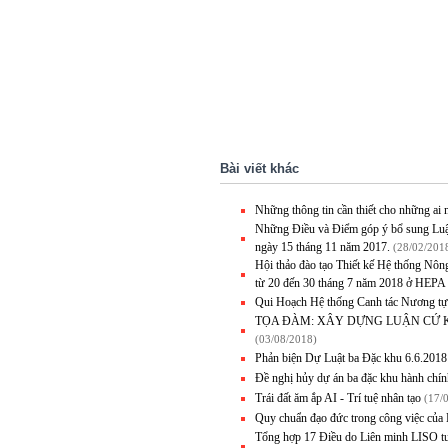
Bài viết khác
Những thông tin cần thiết cho những ai
Những Điều và Điểm góp ý bổ sung Luậ
ngày 15 tháng 11 năm 2017.
(28/02/201
Hội thảo đào tạo Thiết kế Hệ thống Nôn
từ 20 đến 30 tháng 7 năm 2018 ở HEPA
Qui Hoạch Hệ thống Canh tác Nương tựa 
TỌA ĐÀM: XÂY DỰNG LUẬN CỨ 
(03/08/2018)
Phản biện Dự Luật ba Đặc khu 6.6.2
Đề nghị hủy dự án ba đặc khu hành chín
Trái đất ăm ắp AI - Trí tuệ nhân tạo
(17/
Quy chuẩn đạo đức trong công việc của
Tổng hợp 17 Điều do Liên minh LISO tư