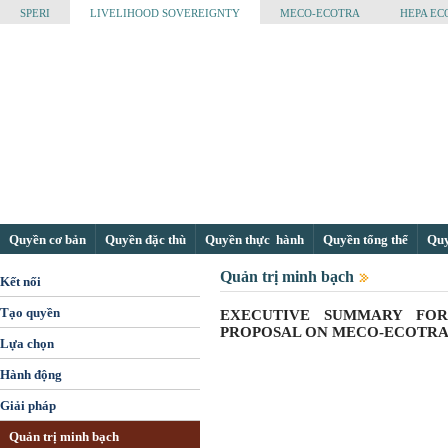
SPERI
LIVELIHOOD SOVEREIGNTY
MECO-ECOTRA
HEPA EC
Quyền cơ bản
Quyền đặc thù
Quyền thực hành
Quyền tổng thể
Quyề
Quản trị minh bạch
Kết nối
Tạo quyền
EXECUTIVE SUMMARY FOR
PROPOSAL ON MECO-ECOTRA 
Lựa chọn
Hành động
Giải pháp
Quản trị minh bạch