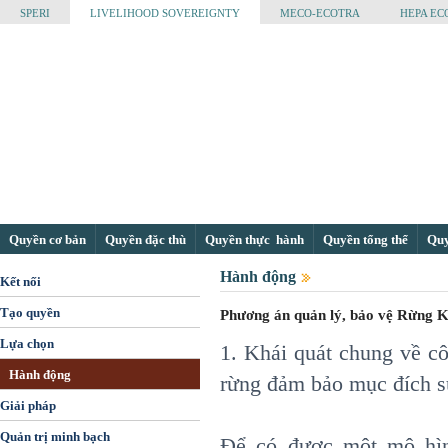
SPERI
LIVELIHOOD SOVEREIGNTY
MECO-ECOTRA
HEPA EC
Quyền cơ bản
Quyền đặc thù
Quyền thực hành
Quyền tổng thể
Quyề
Hành động
Kết nối
Tạo quyền
Phương án quản lý, bảo vệ Rừng K
Lựa chọn
1. Khái quát chung về cô
Hành động
rừng đảm bảo mục đích s
Giải pháp
Quản trị minh bạch
Để có được một mô hìn