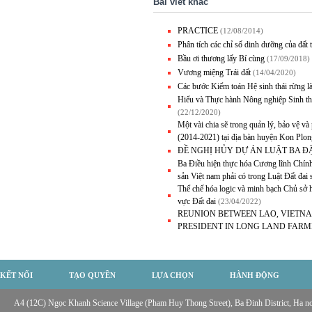
Bài viết khác
PRACTICE
(12/08/2014)
Phân tích các chỉ số dinh dưỡng của đất 
Bầu ơi thương lấy Bí cùng
(17/09/2018)
Vương miệng Trái đất
(14/04/2020)
Các bước Kiểm toán Hệ sinh thái rừng 
Hiểu và Thực hành Nông nghiệp Sinh th
(22/12/2020)
Một vài chia sẽ trong quản lý, bảo vệ v
(2014-2021) tại địa bàn huyện Kon Plo
ĐỀ NGHỊ HỦY DỰ ÁN LUẬT BA Đ
Ba Điều hiện thực hóa Cương lĩnh Chín
sản Việt nam phải có trong Luật Đất đa
Thể chế hóa logic và minh bạch Chủ sở h
vực Đất đai
(23/04/2022)
REUNION BETWEEN LAO, VIETN
PRESIDENT IN LONG LAND FARM
KẾT NỐI
TẠO QUYỀN
LỰA CHỌN
HÀNH ĐỘNG
A4 (12C) Ngọc Khanh Science Village (Pham Huy Thong Street), Ba Đinh District, Ha noi,