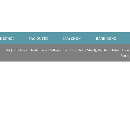
KẾT NỐI
TẠO QUYỀN
LỰA CHỌN
HÀNH ĐỘNG
A4 (12C) Ngọc Khanh Science Village (Pham Huy Thong Street), Ba Đinh District, Ha noi,
Bản q