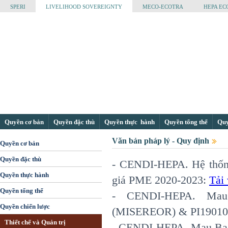
SPERI
LIVELIHOOD SOVEREIGNTY
MECO-ECOTRA
HEPA EC
Quyền cơ bản
Quyền đặc thù
Quyền thực hành
Quyền tổng thể
Quyề
Văn bản pháp lý - Quy định
Quyền cơ bản
Quyền đặc thù
- CENDI-HEPA. Hệ thống
Quyền thực hành
giá PME 2020-2023:
Tải
Quyền tổng thể
- CENDI-HEPA. Mau
Quyền chiến lược
(MISEREOR) & PI19010
Thiết chế và Quản trị
- CENDI-HEPA. Mau Ba