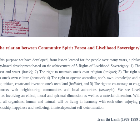
the relation between Community Spirit Forest and Livelihood Sovereignty
this purpose we have developed, from lesson learned for the people over many years, a phil
y-based development based on the achievement of 5 Rights of Livelihood Sovereignty: 1) The
rest and water (
basic)
; 2) The right to maintain one’s own religion (
unique)
; 3) The right t
o one’s own culture (
practice
); 4) The right to operate according one’s own knowledge and 
t, initiate, create and invent on one’s own land (
holistic
), and 5) The right to co-manage or co-
sources with neighbouring communities and local authorities (
strategic
). We see Livel
 as involving an ethical, moral and spiritual dimension as well as a material dimension. With
t, all organisms, human and natural, will be living in harmony with each other enjoying 
iendship, happiness and wellbeing, in interdependent self-determination.
Tran thi Lanh (1989-1999-