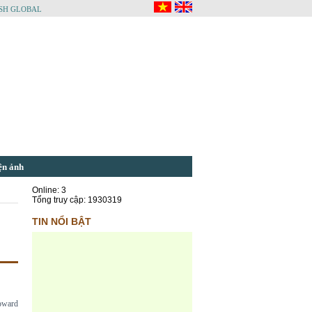
SH GLOBAL
ện ảnh
Online: 3
Tổng truy cập: 1930319
TIN NỔI BẬT
toward