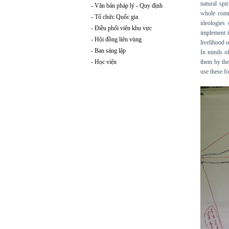
natural spi
- Văn bản pháp lý - Quy định
whole commu
- Tổ chức Quốc gia
ideologies
- Điều phối viên khu vực
implement i
- Hội đồng liên vùng
livelihood 
- Ban sáng lập
In minds of
- Học viện
them by the
use these fo