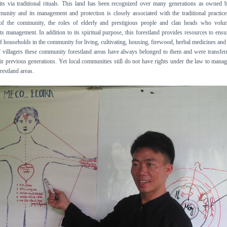
rits via traditional rituals. This land has been recognized over many generations as owned 
nity and its management and protection is closely associated with the traditional practic
 of the community, the roles of elderly and prestigious people and clan heads who volun
ts management. In addition to its spiritual purpose, this forestland provides resources to ensu
of households in the community for living, cultivating, housing, firewood, herbal medicines and
 villagers these community forestland areas have always belonged to them and were transfer
ir previous generations. Yet local communities still do not have rights under the law to mana
restland areas.