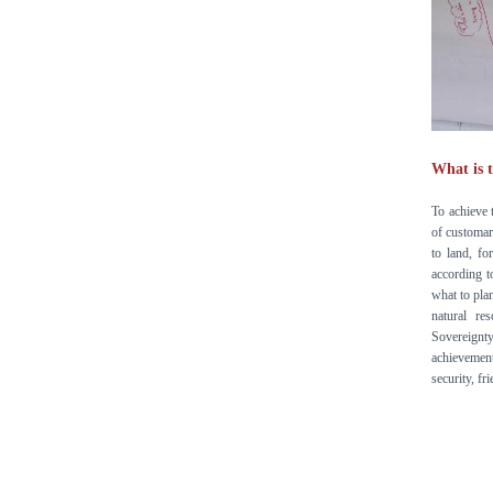
What is 
To achieve 
of customar
to land, fo
according t
what to plan
natural re
Sovereignty
achievemen
security, fr