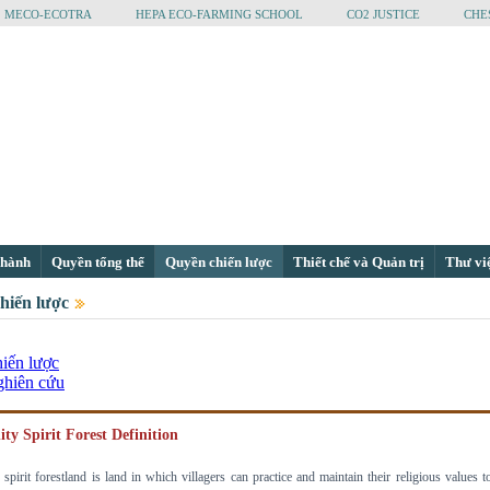
MECO-ECOTRA
HEPA ECO-FARMING SCHOOL
CO2 JUSTICE
CHE
 hành
Quyền tổng thể
Quyền chiến lược
Thiết chế và Quản trị
Thư vi
hiến lược
iến lược
hiên cứu
ity
Spirit Forest
Definition
pirit forestland is land in which villagers can practice and maintain their religious values 