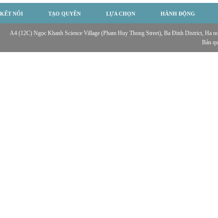
KẾT NỐI
TẠO QUYỀN
LỰA CHỌN
HÀNH ĐỘNG
A4 (12C) Ngọc Khanh Science Village (Pham Huy Thong Street), Ba Đinh District, Ha noi,
Bản q