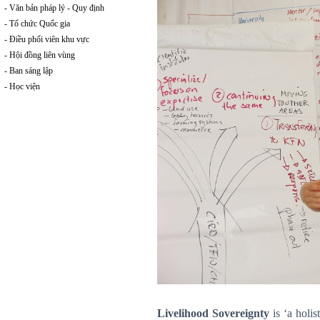
- Văn bản pháp lý - Quy định
- Tổ chức Quốc gia
- Điều phối viên khu vực
- Hội đồng liên vùng
- Ban sáng lập
- Học viện
Livelihood Sovereignty
is ‘a holis