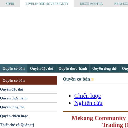
SPERI
LIVELIHOOD SOVEREIGNTY
MECO-ECOTRA
HEPA EC
Quyền cơ bản
Quyền đặc thù
Quyền thực hành
Quyền tổng thể
Quyề
Quyền cơ bản
Quyền cơ bản
Quyền đặc thù
Chiến lược
Quyền thực hành
Nghiên cứu
Quyền tổng thể
Quyền chiến lược
Mekong Community Ne
Trading (
Thiết chế và Quản trị