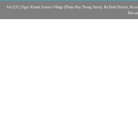
A4 (12C) Ngọc Khanh Science Village (Pham Huy Thong Street), Ba Đinh District, Ha noi,
Bản q