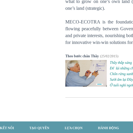
what to grow on one’s own land (h
one’s land (strategic).
MECO-ECOTRA is the foundation f
flowing peacefully between Govern
and private interests, nourishing bot
for innovative win-win solutions for
Theo bước chân Thầy
(25/02/2015)
Thầy thắp sáng 
Để lái những c
Chốn rừng xanh
Sưởi ấm lại Đầy 
Ở tuổi nghỉ ngơi
KẾT NỐI
TẠO QUYỀN
LỰA CHỌN
HÀNH ĐỘNG